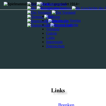
Start
Geschichte des Vereins
Termine und Auftritte
Vorstand
Galerie
Links
Impressum
Datenschutz
Links
Brenken