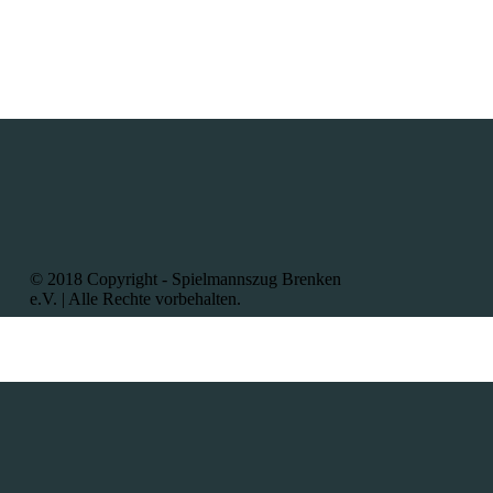
© 2018 Copyright - Spielmannszug Brenken
e.V. | Alle
Rechte vorbehalten.