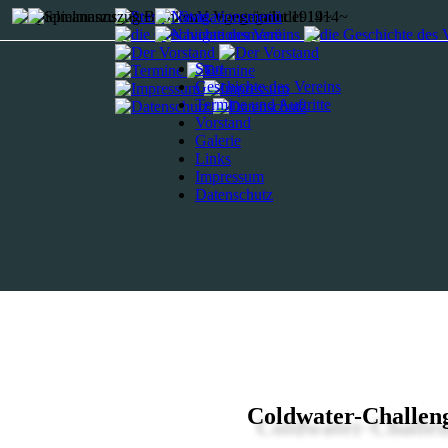
Start
Geschichte des Vereins
Termine und Auftritte
Vorstand
Galerie
Links
Impressum
Datenschutz
Coldwater-Challen